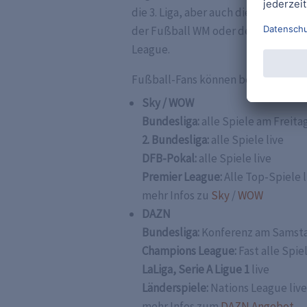
die 3. Liga, aber auch die Champion
der Fußball WM oder der Fußball. Z
League.
Fußball-Fans können bei folgenden
Sky / WOW
Bundesliga:
alle Spiele am Freitag
2. Bundesliga:
alle Spiele live
DFB-Pokal:
alle Spiele live
Premier League:
Alle Top-Spiele l
mehr Infos zu
Sky
/
WOW
DAZN
Bundesliga:
Konferenz am Samstag
Champions League:
Fast alle Spiel
LaLiga, Serie A Ligue 1
live
Länderspiele:
Nations League live
mehr Infos zum
DAZN Angebot