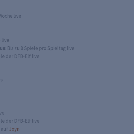
Woche live
 live
ue:
Bis zu 8 Spiele pro Spieltag live
ele der DFB-Elf live
ve
e
ve
ele der DFB-Elf live
 auf
Joyn