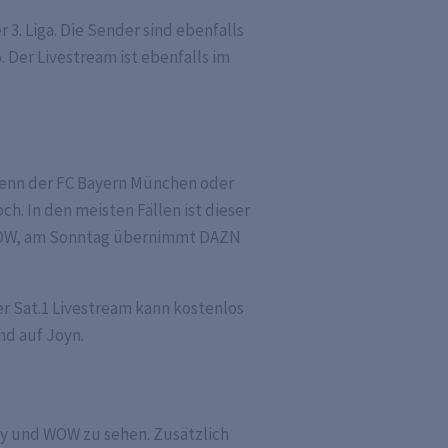
3. Liga. Die Sender sind ebenfalls
. Der Livestream ist ebenfalls im
 wenn der FC Bayern München oder
h. In den meisten Fällen ist dieser
d WOW, am Sonntag übernimmt DAZN
er Sat.1 Livestream kann kostenlos
nd auf Joyn.
Sky und WOW zu sehen. Zusätzlich