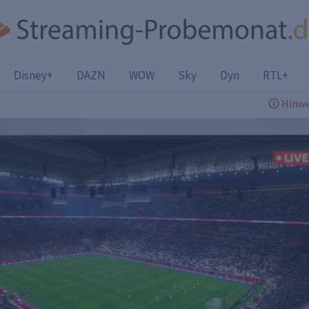
Disney+
DAZN
WOW
Sky
Dyn
RTL+
🛈 Hinwe