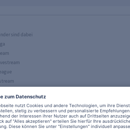
ender sind dabei
iga
tream
ivestream
League
estream
s
ese Streaming Dienste sind dabei
erbe, deren Spiele live gestreamt werden. Mit dabei sind die 