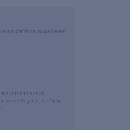
 rund um die Winterpause stehen
chen um den erstmals
 live im TV gibt es die Partie
le.