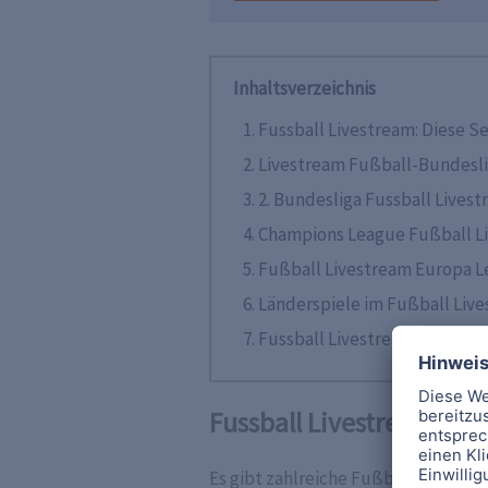
Inhaltsverzeichnis
Fussball Livestream: Diese S
Livestream Fußball-Bundesl
2. Bundesliga Fussball Lives
Champions League Fußball L
Fußball Livestream Europa 
Länderspiele im Fußball Liv
Fussball Livestream kostenlo
Fussball Livestream: Di
Es gibt zahlreiche Fußball-Wettbew