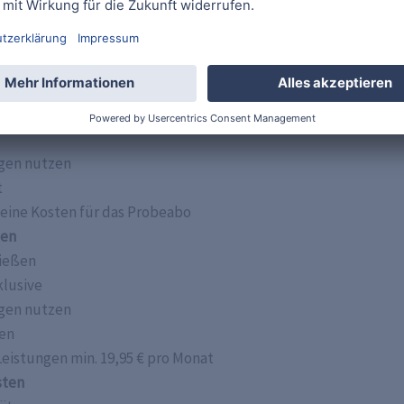
es 3 monatigen Probeabos für Apple TV wird euch direkt auf 
ple TV Probeabo
n
gen nutzen
t
keine Kosten für das Probeabo
ten
ießen
klusive
gen nutzen
gen
eistungen min. 19,95 € pro Monat
sten