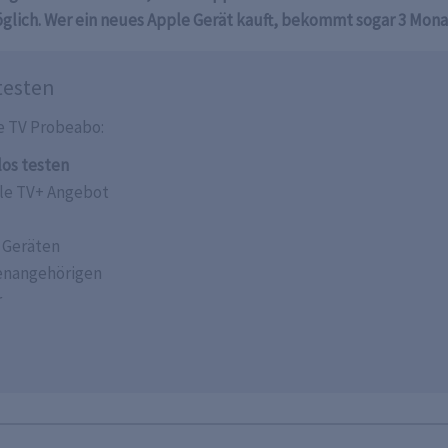
glich. Wer ein neues Apple Gerät kauft, bekommt sogar 3 Mona
testen
e TV Probeabo:
los testen
ple TV+ Angebot
 Geräten
ienangehörigen
r