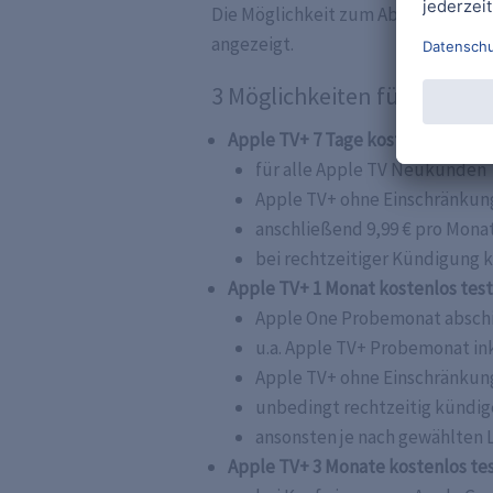
Die Möglichkeit zum Abschluss ein
angezeigt.
3 Möglichkeiten für ein Ap
Apple TV+ 7 Tage kostenlos teste
für alle Apple TV Neukunden
Apple TV+ ohne Einschränkun
anschließend 9,99 € pro Mona
bei rechtzeitiger Kündigung 
Apple TV+ 1 Monat kostenlos tes
Apple One Probemonat absch
u.a. Apple TV+ Probemonat in
Apple TV+ ohne Einschränkun
unbedingt rechtzeitig kündi
ansonsten je nach gewählten L
Apple TV+ 3 Monate kostenlos te