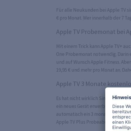
Für alle Neukunden bei Apple TV sin
€ pro Monat. Wer innerhalb der 7 T
Apple TV Probemonat bei A
Mit einem Trick kann Apple TV+ au
One Probemonat notwendig. Darin e
und auf Wunsch Apple Fitness. Abe
19,95 € und mehr pro Monat an. Da
Apple TV 3 Monate kostenlo
Es hat nicht wirklich Sinn, sich w
ein neues Gerät erwerben möchte, e
automatisch ein 3 monatiges Probea
Apple TV Plus Probeabo in Anspru