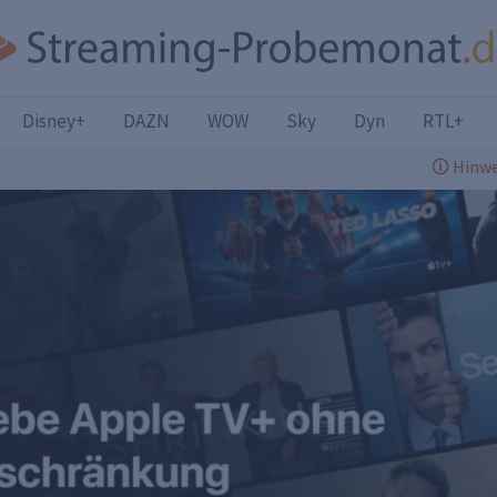
Disney+
DAZN
WOW
Sky
Dyn
RTL+
🛈 Hinwe