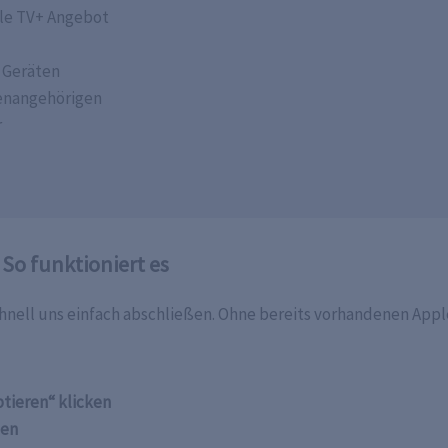
ple TV+ Angebot
 Geräten
ienangehörigen
r
So funktioniert es
chnell uns einfach abschließen. Ohne bereits vorhandenen Appl
tieren“ klicken
len