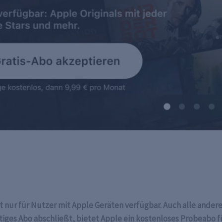
ht nur für Nutzer mit Apple Geräten verfügbar. Auch alle ande
iges Abo abschließt, bietet Apple ein kostenloses Probeabo für