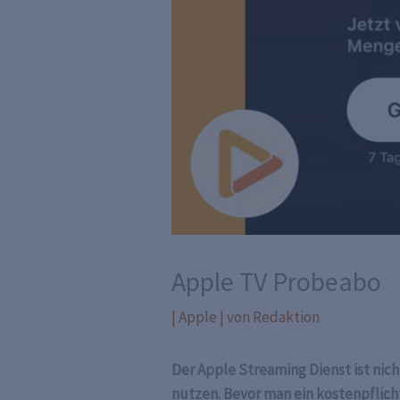
Apple TV Probeabo
|
Apple
| von
Redaktion
Der Apple Streaming Dienst ist nic
nutzen. Bevor man ein kostenpflicht