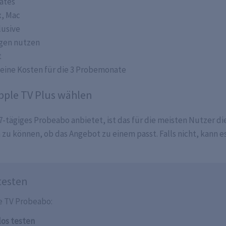
rätes
x, Mac
lusive
gen nutzen
t
keine Kosten für die 3 Probemonate
Apple TV Plus wählen
 7-tägiges Probeabo anbietet, ist das für die meisten Nutzer die
 zu können, ob das Angebot zu einem passt. Falls nicht, kann 
testen
e TV Probeabo:
los testen