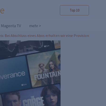
Top 10
Magenta TV
mehr >
is: Bei Abschluss eines Abos erhalten wir eine Provision