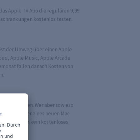
das Apple TV Abo die regulären 9,99
nschränkungen kostenlos testen.
 ist der Umweg über einen Apple
oud, Apple Music, Apple Arcade
emonat fallen danach Kosten von
n.
Gerät zu kaufen. Wer aber sowieso
ple TV Box oder eines neuen Mac
u bisher noch kein kostenloses