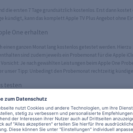
d die ersten 7 Tage grundsätzlich kostenlos. Erst dann kostet 
age kündigt, kann das komplett Apple TV Plus Angebot ohne Ei
pple One erhalten
ch einen ganzen Monat lang kostenlos getestet werden. Hierzu
nthalten sind zudem jeweils ein Probemonat für die Apple iCl
r Vorsicht: Je nach gewählten Leistungen beim Apple One Prob
her unser Tipp: Unbedingt den Probemonat rechtzeitig kündige
s testen
egen 3 kostenlosen Probemonaten für Apple TV ein neues Apple 
rhält aktuell beim Kauf eines neuen iPhones, iPads, einer Ap
bo für Apple TV+ geschenkt. Leider ist dies nur gültig, wenn d
ch genommen hast.